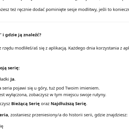
żesz też ręcznie dodać pominięte sesje modlitwy, jeśli to koniecz
 i gdzie ją znaleźć?
i z rzędu modliłeś/aś się z aplikacją. Każdego dnia korzystania z apli
ją serię:
ładki 
Ja
.
 seria pojawi się u góry, tuż pod Twoim imieniem.
 jest wyłączona, zobaczysz w tym miejscu swoje rutyny.
czysz 
Bieżącą Serię
 oraz 
Najdłuższą Serię
.
eria
, zostaniesz przeniesiony/a do historii serii, gdzie znajdziesz:
ię