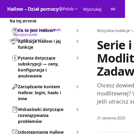
Przejdź do głównej zawartości
Hallow – Dział pomocy
Polski
Wyszukaj
⌘
K
Na tej stronie
Myślę, że moje konto zostało
Co to jest Hallow?
Wszystkie kolekcje
wyczyszczone!
Serie 
Jak się wylogować?
Aplikacja Hallow i jej
funkcje
Modlit
Pytania dotyczące
subskrypcji — ceny,
Zadaw
konfiguracja i
anulowanie
Chcesz dowiedz
Zarządzanie kontem
Hallow: login, hasło i
modlitewnej? 
inne
jeśli utracisz s
Wskazówki dotyczące
rozwiązywania
21 sierpnia 2025
problemów
Udostępnianie Hallow