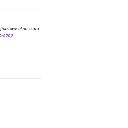
fioletowe okno czatu 
ow.app