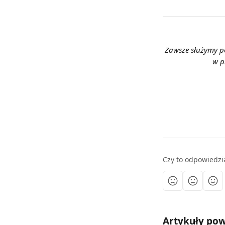
Zawsze służymy po
w p
Czy to odpowiedzi
Artykuły po