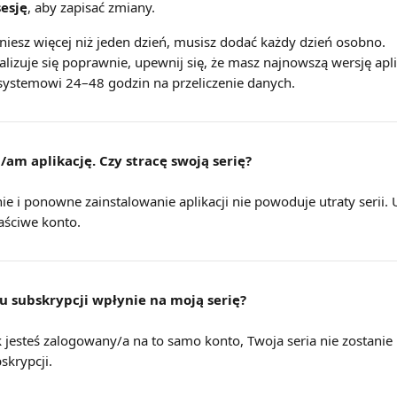
sesję
, aby zapisać zmiany.
iniesz więcej niż jeden dzień, musisz dodać każdy dzień osobno.
tualizuje się poprawnie, upewnij się, że masz najnowszą wersję apli
j systemowi 24–48 godzin na przeliczenie danych.
am aplikację. Czy stracę swoją serię?
e i ponowne zainstalowanie aplikacji nie powoduje utraty serii. U
łaściwe konto.
u subskrypcji wpłynie na moją serię?
ak jesteś zalogowany/a na to samo konto, Twoja seria nie zostanie
skrypcji.