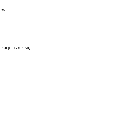
ne.
kacji licznik się 