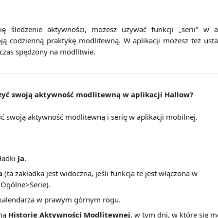
 Cię śledzenie aktywności, możesz używać funkcji „serii” w a
ą codzienną praktykę modlitewną. W aplikacji możesz też ust
y czas spędzony na modlitwie.
yć swoją aktywność modlitewną w aplikacji Hallow?
ić swoją aktywność modlitewną i serię w aplikacji mobilnej.
ładki 
Ja
.
a
 (ta zakładka jest widoczna, jeśli funkcja te jest włączona w 
Ogólne>Serie).
 kalendarza w prawym górnym rogu.
ną 
Historię Aktywności Modlitewnej
, w tym dni, w które się m