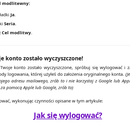
l modlitewny:
ładki 
Ja
.
ki 
Seria
.
z Cel modlitwy
.
je konto zostało wyczyszczone!
e Twoje konto zostało wyczyszczone, spróbuj się wylogować i
ody logowania, której użyłeś do założenia oryginalnego konta.
(J
jego adresu mailowego, zrób to i nie korzystaj z Google lub Apple
ę za pomocą Apple lub Google, zrób to)
ować, wykonując czynności opisane w tym artykule:
Jak się wylogować?