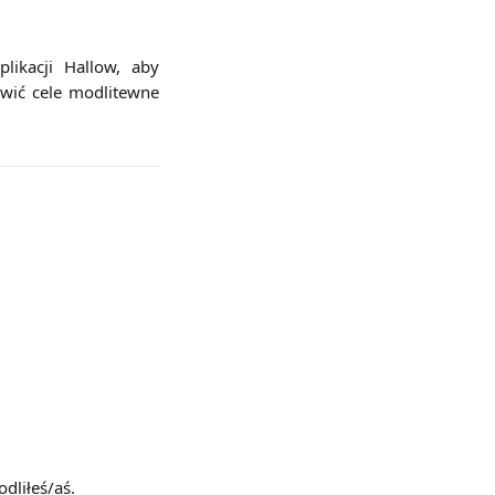
plikacji Hallow, aby
awić cele modlitewne
odliłeś/aś.