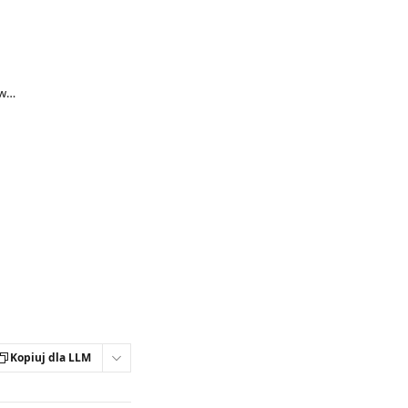
Serie i Aktywność Modlitewna - Często Zadawane Pytania
Kopiuj dla LLM