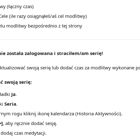
wy (łączny czas)
ele (ile razy osiągnąłeś/aś cel modlitwy)
elu modlitwy bezpośrednio z tej strony
ie została zalogowana i straciłem/am serię!
ktualizować swoją serię lub dodać czas za modlitwy wykonane po
ć swoją serię:
ładki 
Ja
.
ki 
Seria
.
ym rogu kliknij ikonę kalendarza (Historia Aktywności).
➕]
, aby ręcznie dodać sesję.
 dodaj czas medytacji.