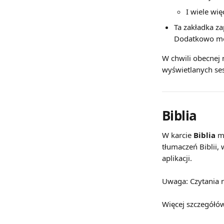
I wiele wię
Ta zakładka za
Dodatkowo mo
W chwili obecnej 
wyświetlanych ses
Biblia
W karcie 
Biblia
 m
tłumaczeń Biblii
aplikacji.
Uwaga: Czytania n
Więcej szczegółów 