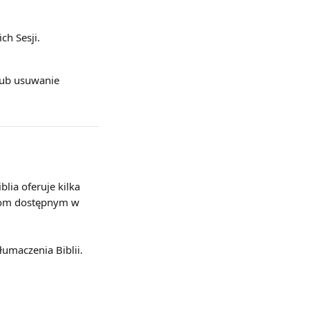
h Sesji. 
lub usuwanie 
lia oferuje kilka 
ykom dostępnym w 
umaczenia Biblii.