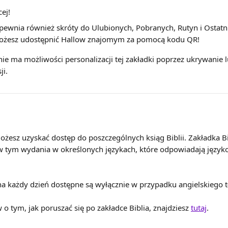
cej!
pewnia również skróty do Ulubionych, Pobranych, Rutyn i Ostatnic
żesz udostępnić Hallow znajomym za pomocą kodu QR!
nie ma możliwości personalizacji tej zakładki poprzez ukrywanie 
ji.
ożesz uzyskać dostęp do poszczególnych ksiąg Biblii. Zakładka Bib
, w tym wydania w określonych językach, które odpowiadają jęz
a każdy dzień dostępne są wyłącznie w przypadku angielskiego tł
o tym, jak poruszać się po zakładce Biblia, znajdziesz 
tutaj
.