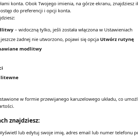
łami konta. Obok Twojego imienia, na górze ekranu, znajdziesz i
stęp do preferencji i opcji konta.
jdziesz:
dlitwy 
– widoczną tylko, jeśli została włączona w Ustawieniach
li jeszcze żadnej nie utworzono, pojawi się opcja 
Utwórz rutynę
mawiane modlitwy
ci
dlitewne
dstawione w formie przewijanego karuzelowego układu, co umożliw
rtości.
ch znajdziesz:
 Wyświetl lub edytuj swoje imię, adres email lub numer telefonu 