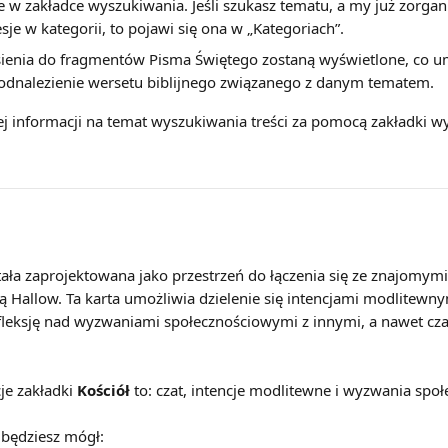
 w zakładce wyszukiwania. Jeśli szukasz tematu, a my już zorga
esje w kategorii, to pojawi się ona w „Kategoriach”.
ienia do fragmentów Pisma Świętego zostaną wyświetlone, co u
odnalezienie wersetu biblijnego związanego z danym tematem.
j informacji na temat wyszukiwania treści za pomocą zakładki wy
tała zaprojektowana jako przestrzeń do łączenia się ze znajomymi,
 Hallow. Ta karta umożliwia dzielenie się intencjami modlitewny
efleksję nad wyzwaniami społecznościowymi z innymi, a nawet cza
je zakładki 
Kościół
 to: czat, intencje modlitewne i wyzwania spo
 będziesz mógł: