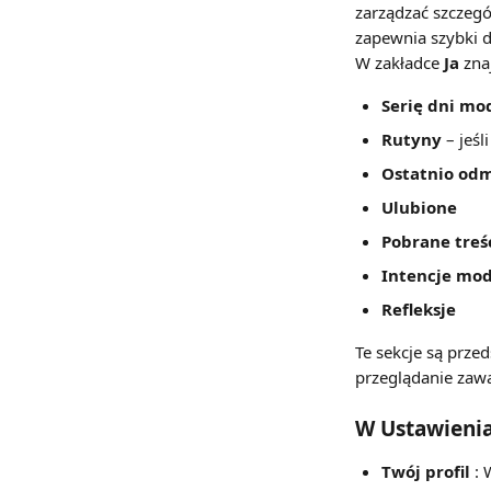
zarządzać szczegó
zapewnia szybki do
W zakładce 
Ja
 zna
Serię dni mo
Rutyny
 – jeś
Ostatnio od
Ulubione
Pobrane treś
Intencje mo
Refleksje
Te sekcje są prze
przeglądanie zawa
W Ustawienia
Twój profil
 :