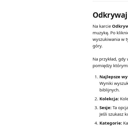
Odkrywaj
Na karcie 
Odkryw
muzykę. Po klikni
wyszukiwania w t
góry.
Na przykład, gdy 
pomiędzy którymi 
Najlepsze wy
Wyniki wyszuki
biblijnych.
Kolekcja:
 Kol
Sesje:
 Ta opcj
Jeśli szukasz 
Kategorie:
 Ka