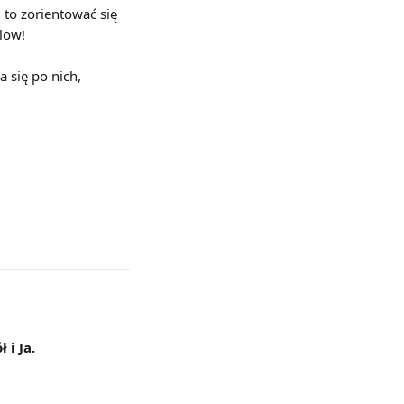
to zorientować się 
low!
 się po nich, 
 i Ja.