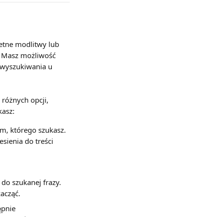
etne modlitwy lub 
. Masz możliwość 
 wyszukiwania u 
różnych opcji, 
kasz:
em, którego szukasz. 
sienia do treści 
do szukanej frazy. 
zacząć.
ępnie 