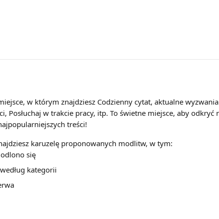
 miejsce, w którym znajdziesz Codzienny cytat, aktualne wyzwania i
i, Posłuchaj w trakcie pracy, itp. To świetne miejsce, aby odkryć 
ajpopularniejszych treści!
 znajdziesz karuzelę proponowanych modlitw, w tym:
odlono się
 według kategorii
erwa