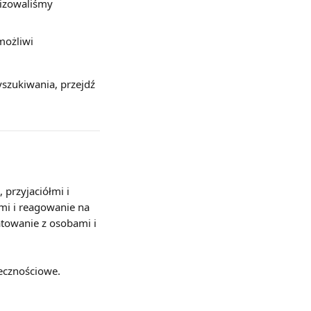
nizowaliśmy 
możliwi 
szukiwania, przejdź 
 przyjaciółmi i 
mi i reagowanie na 
towanie z osobami i 
łecznościowe.