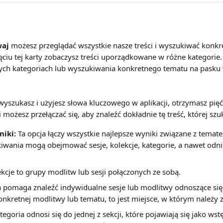
aj
 możesz przeglądać wszystkie nasze treści i wyszukiwać konkr
ęciu tej karty zobaczysz treści uporządkowane w różne kategorie
ych kategoriach lub wyszukiwania konkretnego tematu na pasku
wyszukasz i użyjesz słowa kluczowego w aplikacji, otrzymasz pięć 
możesz przełączać się, aby znaleźć dokładnie tę treść, której szu
niki:
 Ta opcja łączy wszystkie najlepsze wyniki związane z temat
wania mogą obejmować sesje, kolekcje, kategorie, a nawet odnie
ekcje to grupy modlitw lub sesji połączonych ze sobą. 
a pomaga znaleźć indywidualne sesje lub modlitwy odnoszące się 
konkretnej modlitwy lub tematu, to jest miejsce, w którym należy 
tegoria odnosi się do jednej z sekcji, które pojawiają się jako wst