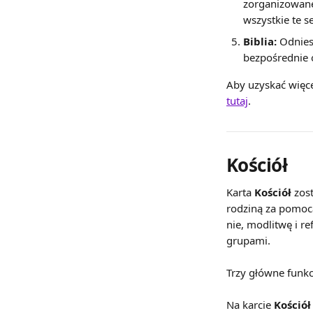
zorganizowane
wszystkie te s
Biblia:
 Odnies
bezpośrednie 
Aby uzyskać więce
tutaj
.
Kościół
Karta 
Kościół
 zos
rodziną za pomocą
nie, modlitwę i r
grupami.
Trzy główne funkc
Na karcie 
Kościół