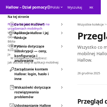
Przejdź do głównej zawartości
Hallow – Dział pomocy
Polski
Wyszukaj
⌘
K
Na tej stronie
Przegląd działania aplikacji na
Co to jest Hallow?
Wszystkie kolekcje
urządzeniach mobilnych
Przegl
Witamy w Hallow!
Aplikacja Hallow i jej
Główna
funkcje
Biblia
Odkrywaj
Pytania dotyczące
Wszystko co mo
Kościół
subskrypcji — ceny,
mobilnej Hallo
Ja
konfiguracja i
W Ustawieniach znajdziesz:
Hallow.
anulowanie
Jak słuchać sesji w aplikacji mobilnej:
Zarządzanie kontem
26 grudnia 2025
Hallow: login, hasło i
inne
Wskazówki dotyczące
rozwiązywania
problemów
Przegląd 
Udostępnianie Hallow