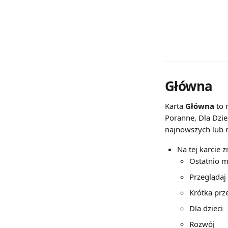
Główna
Karta 
Główna
 to
Poranne, Dla Dziec
najnowszych lub n
Na tej karcie
Ostatnio m
Przeglądaj
Krótka prz
Dla dzieci
Rozwój