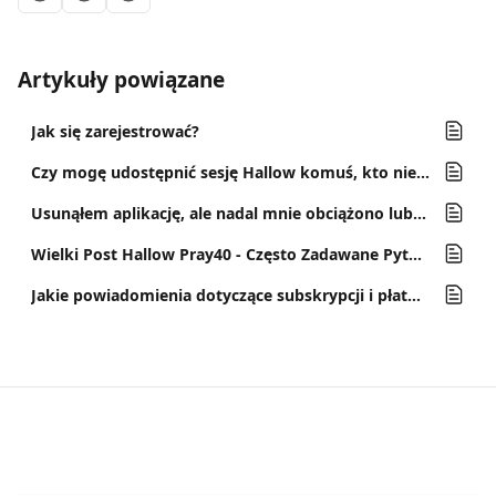
Artykuły powiązane
Jak się zarejestrować?
Czy mogę udostępnić sesję Hallow komuś, kto nie korzysta z aplikacji?
Usunąłem aplikację, ale nadal mnie obciążono lub wysłano maila!
Wielki Post Hallow Pray40 - Często Zadawane Pytania
Jakie powiadomienia dotyczące subskrypcji i płatności mogę otrzymać od Hallow?