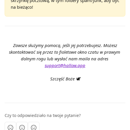
skrzynkę pocztową, w tym foldery spam/junk, aby być
na bieżąco!
Zawsze służymy pomocą, jeśli jej potrzebujesz. Możesz 
skontaktować się przez to fioletowe okno czatu w prawym 
dolnym rogu lub wysłać nam maila na adres 
support@hallow.app
Szczęść Boże 🕊️
Czy to odpowiedziało na twoje pytanie?