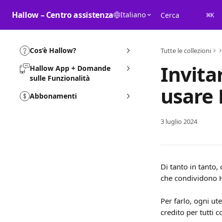
Vai al contenuto principale
Hallow – Centro assistenza
Italiano
Cerca
⌘
K
Cos’è Hallow?
Tutte le collezioni
Invita
Hallow App + Domande
sulle Funzionalità
usare 
Abbonamenti
3 luglio 2024
Di tanto in tanto,
che condividono Ha
Per farlo, ogni ut
credito per tutti c