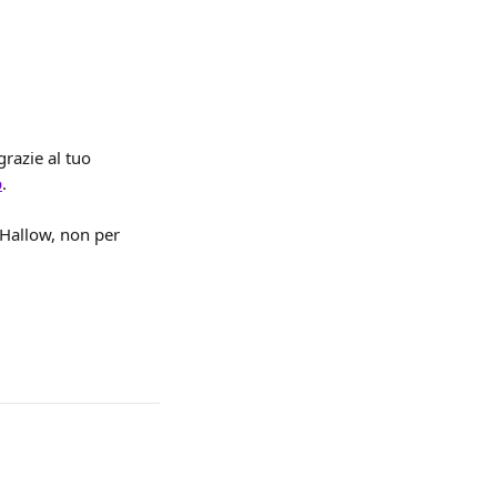
razie al tuo 
p
.
 Hallow, non per 