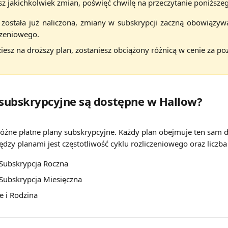
 jakichkolwiek zmian, poświęć chwilę na przeczytanie poniższeg
ta została już naliczona, zmiany w subskrypcji zaczną obowiązy
czeniowego.
dziesz na droższy plan, zostaniesz obciążony różnicą w cenie za po
 subskrypcyjne są dostępne w Hallow?
różne płatne plany subskrypcyjne. Każdy plan obejmuje ten sam do
ędzy planami jest częstotliwość cyklu rozliczeniowego oraz liczb
Subskrypcja Roczna
Subskrypcja Miesięczna
le i Rodzina