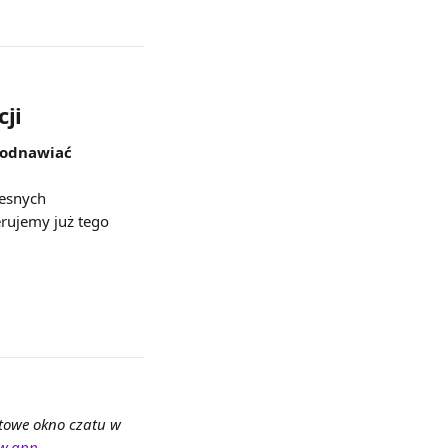
ji
 odnawiać 
esnych 
rujemy już tego 
etowe okno czatu w 
w.app