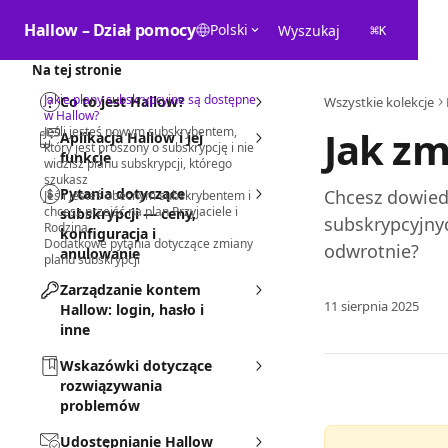
Przejdź do głównej zawartości
Hallow – Dział pomocy
Polski
Wyszukaj
⌘
K
Na tej stronie
Jakie plany subskrypcyjne są dostępne
Co to jest Hallow?
Wszystkie kolekcje
w Hallow?
Jak zm
Jeśli jesteś nowym subskrybentem,
Aplikacja Hallow i jej
który jest proszony o subskrypcję i nie
funkcje
widzisz planu subskrypcji, którego
szukasz
Pytania dotyczące
Chcesz dowied
Jeśli jesteś obecnym subskrybentem i
chcesz przejść na plan Przyjaciele i
subskrypcji — ceny,
subskrypcyjnyc
Rodzina
konfiguracja i
Dodatkowe pytania dotyczące zmiany
odwrotnie?
anulowanie
planu subskrypcji
Zarządzanie kontem
11 sierpnia 2025
Hallow: login, hasło i
inne
Wskazówki dotyczące
rozwiązywania
problemów
Udostępnianie Hallow