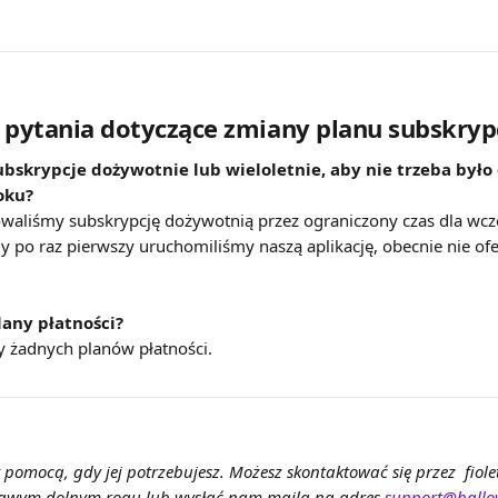
pytania dotyczące zmiany planu subskrypc
ubskrypcje dożywotnie lub wieloletnie, aby nie trzeba było
oku?
owaliśmy subskrypcję dożywotnią przez ograniczony czas dla wcz
 po raz pierwszy uruchomiliśmy naszą aplikację, obecnie nie ofe
lany płatności?
y żadnych planów płatności.
pomocą, gdy jej potrzebujesz. Możesz skontaktować się przez  fiol
awym dolnym rogu lub wysłać nam maila na adres 
support@hallo