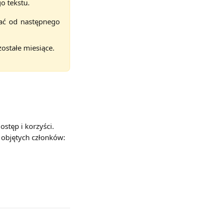
o tekstu.
wać od następnego
zostałe miesiące.
stęp i korzyści. 
a objętych członków: