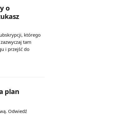
y o 
zukasz
ubskrypcji, którego 
 zazwyczaj tam 
 i przejść do 
a plan 
ową. Odwiedź 